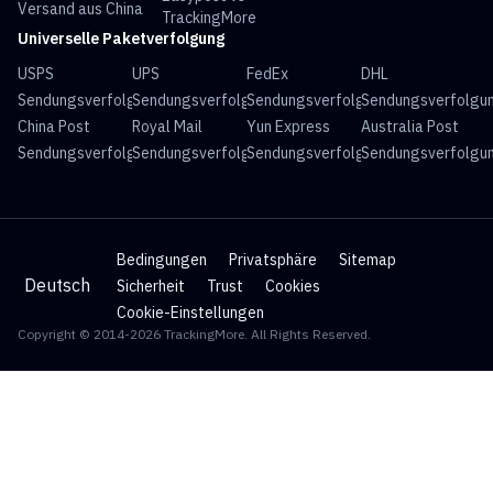
Versand aus China
TrackingMore
Universelle Paketverfolgung
USPS
UPS
FedEx
DHL
Sendungsverfolgung
Sendungsverfolgung
Sendungsverfolgung
Sendungsverfolgu
China Post
Royal Mail
Yun Express
Australia Post
Sendungsverfolgung
Sendungsverfolgung
Sendungsverfolgung
Sendungsverfolgu
Bedingungen
Privatsphäre
Sitemap
Deutsch
Sicherheit
Trust
Cookies
Cookie-Einstellungen
Copyright © 2014-2026 TrackingMore. All Rights Reserved.