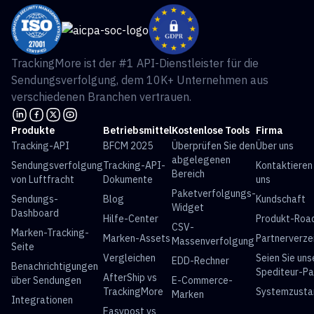
TrackingMore ist der #1 API-Dienstleister für die
Sendungsverfolgung, dem 10K+ Unternehmen aus
verschiedenen Branchen vertrauen.
Produkte
Betriebsmittel
Kostenlose Tools
Firma
Tracking-API
BFCM 2025
Überprüfen Sie den
Über uns
abgelegenen
Sendungsverfolgung
Tracking-API-
Kontaktieren
Bereich
von Luftfracht
Dokumente
uns
Paketverfolgungs-
Sendungs-
Blog
Kundschaft
Widget
Dashboard
Hilfe-Center
Produkt-Ro
CSV-
Marken-Tracking-
Marken-Assets
Partnerverze
Massenverfolgung
Seite
Vergleichen
Seien Sie uns
EDD-Rechner
Benachrichtigungen
Spediteur-Pa
AfterShip vs
über Sendungen
E-Commerce-
TrackingMore
Systemzusta
Marken
Integrationen
Easypost vs