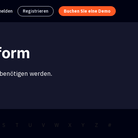
elden
Registrieren
Buchen Sie eine Demo
form
s benötigen werden.
S
T
U
V
W
X
Y
Z
#