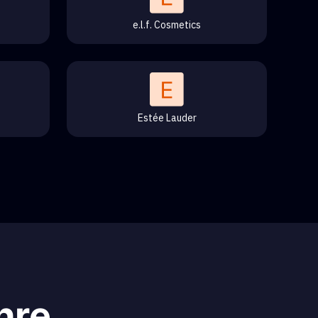
e.l.f. Cosmetics
Estée Lauder
hre