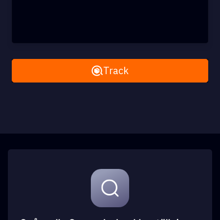
Remove All
Track