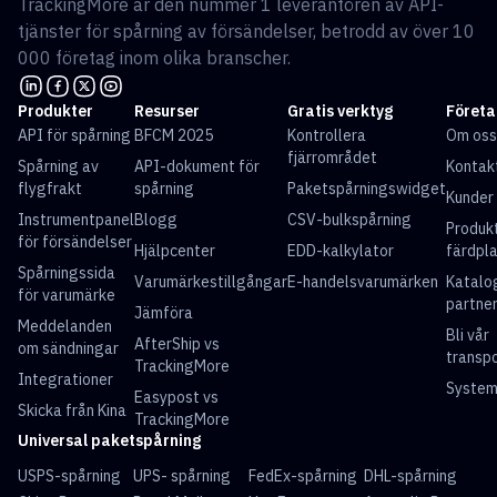
TrackingMore är den nummer 1 leverantören av API-
tjänster för spårning av försändelser, betrodd av över 10
000 företag inom olika branscher.
Produkter
Resurser
Gratis verktyg
Företa
API för spårning
BFCM 2025
Kontrollera
Om oss
fjärrområdet
Spårning av
API-dokument för
Kontak
flygfrakt
spårning
Paketspårningswidget
Kunder
Instrumentpanel
Blogg
CSV-bulkspårning
Produk
för försändelser
Hjälpcenter
EDD-kalkylator
färdpl
Spårningssida
Varumärkestillgångar
E-handelsvarumärken
Katalo
för varumärke
partne
Jämföra
Meddelanden
Bli vår
AfterShip vs
om sändningar
transp
TrackingMore
Integrationer
System
Easypost vs
Skicka från Kina
TrackingMore
Universal paketspårning
USPS-spårning
UPS- spårning
FedEx-spårning
DHL-spårning