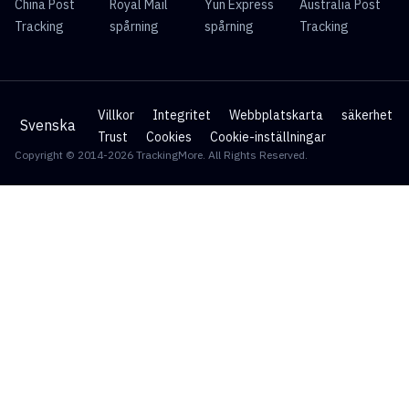
China Post
Royal Mail
Yun Express
Australia Post
Tracking
spårning
spårning
Tracking
Villkor
Integritet
Webbplatskarta
säkerhet
Svenska
Trust
Cookies
Cookie-inställningar
Copyright © 2014-2026 TrackingMore. All Rights Reserved.