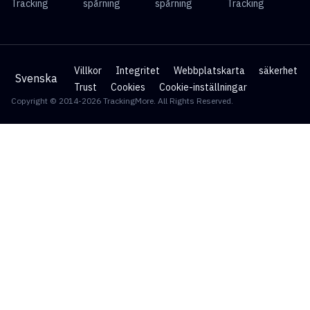
Tracking
spårning
spårning
Tracking
Villkor
Integritet
Webbplatskarta
säkerhet
Svenska
Trust
Cookies
Cookie-inställningar
Copyright © 2014-2026 TrackingMore. All Rights Reserved.