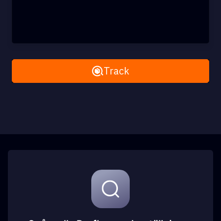
Remove All
Track