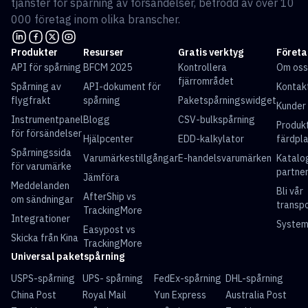
tjänster för spårning av försändelser, betrodd av över 10
000 företag inom olika branscher.
Produkter
Resurser
Gratis verktyg
Företa
API för spårning
BFCM 2025
Kontrollera
Om oss
fjärrområdet
Spårning av
API-dokument för
Kontak
flygfrakt
spårning
Paketspårningswidget
Kunder
Instrumentpanel
Blogg
CSV-bulkspårning
Produk
för försändelser
Hjälpcenter
EDD-kalkylator
färdpl
Spårningssida
Varumärkestillgångar
E-handelsvarumärken
Katalo
för varumärke
partne
Jämföra
Meddelanden
Bli vår
AfterShip vs
om sändningar
transp
TrackingMore
Integrationer
System
Easypost vs
Skicka från Kina
TrackingMore
Universal paketspårning
USPS-spårning
UPS- spårning
FedEx-spårning
DHL-spårning
China Post
Royal Mail
Yun Express
Australia Post