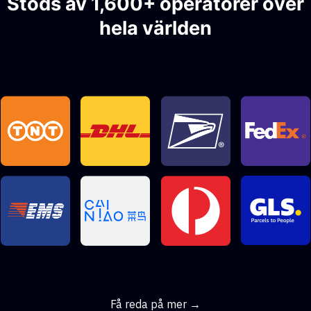
Stöds av 1,600+ operatörer över
hela världen
Få reda på mer →