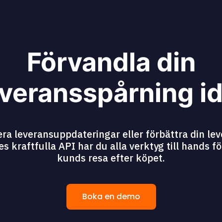
Förvandla din
veransspårning i
era leveransuppdateringar eller förbättra din lev
kraftfulla API har du alla verktyg till hands fö
kunds resa efter köpet.
Boka en demo