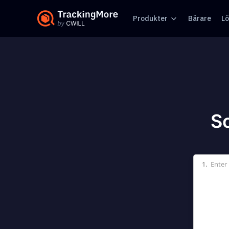
Produkter
Bärare
Lö
So
1.
Enter 