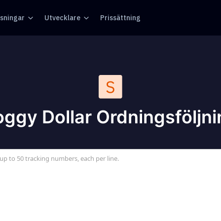
sningar
Utvecklare
Prissättning
ggy Dollar Ordningsföljn
up to 50 tracking numbers, each per line.