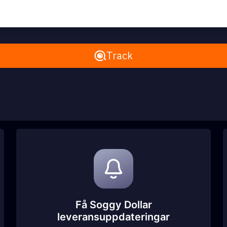
Remove All
Track
Få Soggy Dollar
leveransuppdateringar