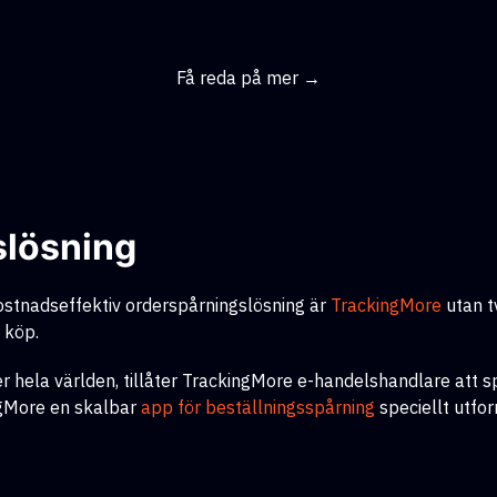
Få reda på mer →
slösning
ostnadseffektiv orderspårningslösning
är
TrackingMore
utan t
 köp.
r hela världen, tillåter TrackingMore e-handelshandlare att sp
ngMore en skalbar
app för beställningsspårning
speciellt utfor