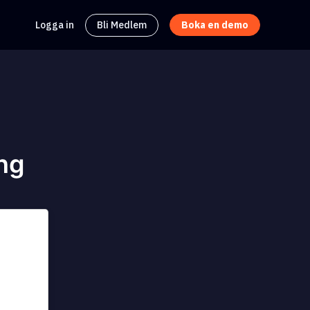
Logga in
Bli Medlem
Boka en demo
ing