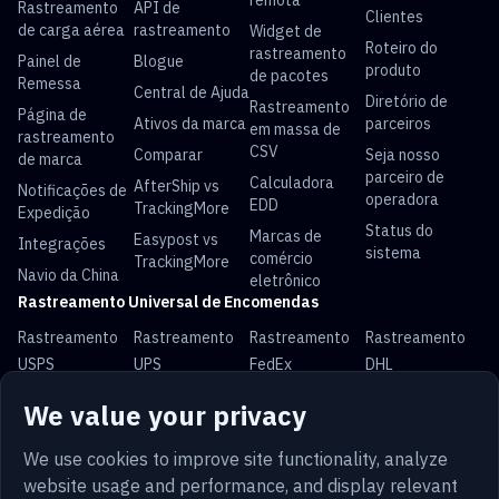
remota
Rastreamento
API de
Clientes
de carga aérea
rastreamento
Widget de
Roteiro do
rastreamento
Painel de
Blogue
produto
de pacotes
Remessa
Central de Ajuda
Diretório de
Rastreamento
Página de
Ativos da marca
parceiros
em massa de
rastreamento
CSV
Comparar
Seja nosso
de marca
parceiro de
Calculadora
AfterShip vs
Notificações de
operadora
EDD
TrackingMore
Expedição
Status do
Marcas de
Easypost vs
Integrações
sistema
comércio
TrackingMore
Navio da China
eletrônico
Rastreamento Universal de Encomendas
Rastreamento
Rastreamento
Rastreamento
Rastreamento
USPS
UPS
FedEx
DHL
Rastreamento
Rastreamento
Rastreamento
Rastreamento
We value your privacy
China Post
Royal Mail
Yun Express
Australia Post
We use cookies to improve site functionality, analyze
website usage and performance, and display relevant