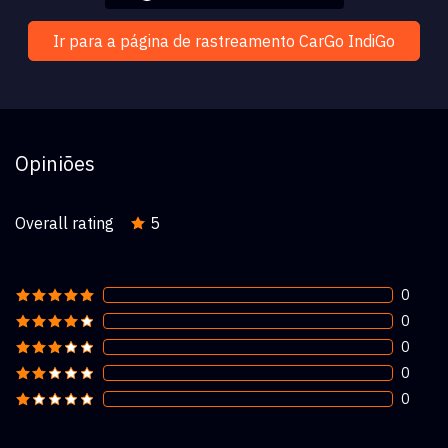
Ir para a página de rastreamento CarGo IndiGo
Opiniões
Overall rating
5
0
0
0
0
0