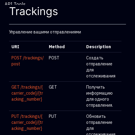
API Tools
Trackings
Управление вашими отправлениями
URI
Method
Description
POST /trackings/
POST
Создать
post
отправление
для
отслеживания
GET /trackings/{
GET
Получить
carrier_code}/{tr
информацию
acking_number}
для одного
отправления.
PUT /trackings/{
PUT
Обновить
carrier_code}/{tr
отправление
acking_number}
для
отслеживания