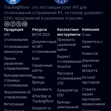
TrackingMore - это поставщик услуг API для
отслеживания отправлений #1, которому доверяют
10K+ предприятий в различных отраслях.
Продукция
Ресурсы
Бесплатные
Компания
инструменты
API
BFCM 2025
О нас
отслеживания
Проверить
Документация
Свяжитесь с
удаленный
Отслеживание
по API
нами
район
авиагрузов
отслеживания
Клиентов
Виджет
Панель
Блог
Дорожная
отслеживания
управления
Справочный
карта
посылок
отправлениями
центр
продукта
Массовое
Брендированная
Активы
Каталог
отслеживание
страница
бренда
партнеров
CSV
отслеживания
Сравнивать
Станьте
Калькулятор
Уведомления об
нашим
EDD
AfterShip vs
отправлениях
партнером-
TrackingMore
Бренды
Интеграции
перевозчиком
электронной
Easypost vs