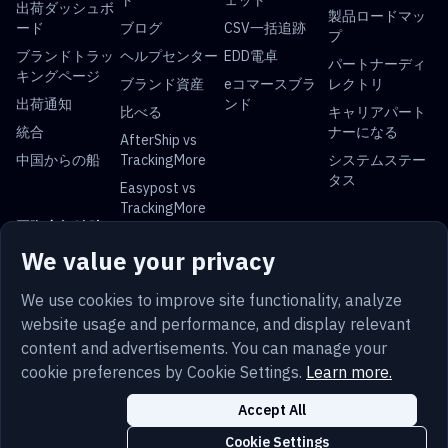
ト
ェット
出荷ダッシュボ
製品ロードマッ
ード
ブログ
CSV一括追跡
プ
ブランドトラッ
ヘルプセンター
EDD電卓
パートナーディ
キングページ
ブランド資産
eコマースブラ
レクトリ
出荷通知
ンド
比べる
キャリアパート
統合
ナーになる
AfterShip vs
中国からの船
TrackingMore
システムステー
タス
Easypost vs
TrackingMore
国際小包 追跡
We value your privacy
USPS 追跡
UPS 追跡
FedEx 追跡
DHL 追跡
中国郵便 追跡
ロイヤルメール
Yun Express 追
Australia Post
We use cookies to improve site functionality, analyze
トラッキング
跡
追跡
website usage and performance, and display relevant
content and advertisements. You can manage your
cookie preferences by Cookie Settings.
Learn more.
日本
条件
プライバシー
サイトマップ
安全
Trust
Accept All
語
クッキー
クッキー設定
Cookie Settings
Copyright © 2014-2026 TrackingMore. All Rights Reserved.