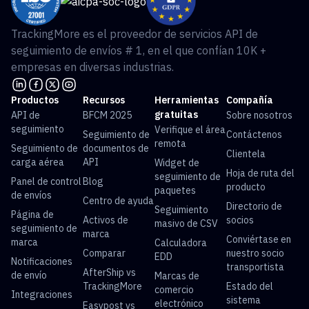
TrackingMore es el proveedor de servicios API de
seguimiento de envíos # 1, en el que confían 10K +
empresas en diversas industrias.
Productos
Recursos
Herramientas
Compañía
gratuitas
API de
BFCM 2025
Sobre nosotros
seguimiento
Verifique el área
Seguimiento de
Contáctenos
remota
Seguimiento de
documentos de
Clientela
carga aérea
API
Widget de
Hoja de ruta del
seguimiento de
Panel de control
Blog
producto
paquetes
de envíos
Centro de ayuda
Directorio de
Seguimiento
Página de
Activos de
socios
masivo de CSV
seguimiento de
marca
Conviértase en
marca
Calculadora
Comparar
nuestro socio
EDD
Notificaciones
transportista
AfterShip vs
de envío
Marcas de
TrackingMore
Estado del
comercio
Integraciones
sistema
electrónico
Easypost vs