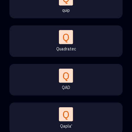
quip
Quadratec
QAD
Qapla'