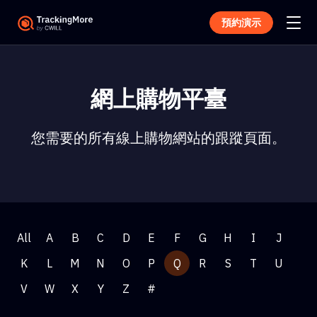
預約演示
網上購物平臺
您需要的所有線上購物網站的跟蹤頁面。
All
A
B
C
D
E
F
G
H
I
J
K
L
M
N
O
P
Q
R
S
T
U
V
W
X
Y
Z
#