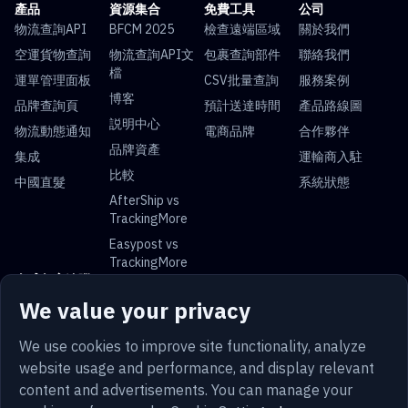
產品
資源集合
免費工具
公司
物流查詢API
BFCM 2025
檢查遠端區域
關於我們
空運貨物查詢
物流查詢API文
包裹查詢部件
聯絡我們
檔
運單管理面板
CSV批量查詢
服務案例
博客
品牌查詢頁
預計送達時間
產品路線圖
説明中心
物流動態通知
電商品牌
合作夥伴
品牌資產
集成
運輸商入駐
比較
中國直髮
系統狀態
AfterShip vs
TrackingMore
Easypost vs
TrackingMore
全球包裹追蹤
We value your privacy
USPS追蹤
UPS追蹤
FedEx追蹤
DHL追蹤
中國郵政追蹤
Royal Mail追蹤
云途物流追蹤
Australia Post追
We use cookies to improve site functionality, analyze
蹤
website usage and performance, and display relevant
content and advertisements. You can manage your