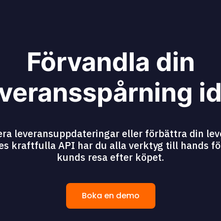
Förvandla din
veransspårning i
era leveransuppdateringar eller förbättra din lev
kraftfulla API har du alla verktyg till hands fö
kunds resa efter köpet.
Boka en demo