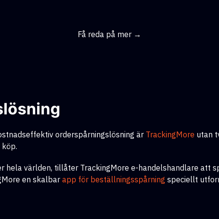
Få reda på mer →
slösning
ostnadseffektiv orderspårningslösning
är
TrackingMore
utan t
 köp.
r hela världen, tillåter TrackingMore e-handelshandlare att sp
ngMore en skalbar
app för beställningsspårning
speciellt utfor