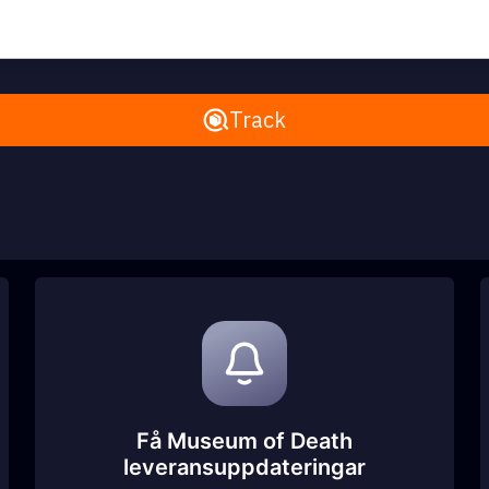
Remove All
Track
Få Museum of Death
leveransuppdateringar