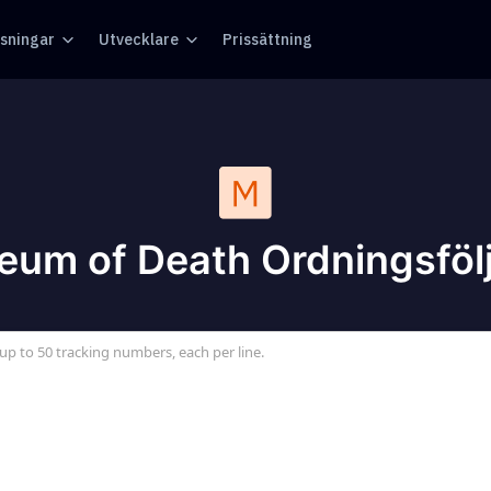
sningar
Utvecklare
Prissättning
um of Death Ordningsföl
up to 50 tracking numbers, each per line.