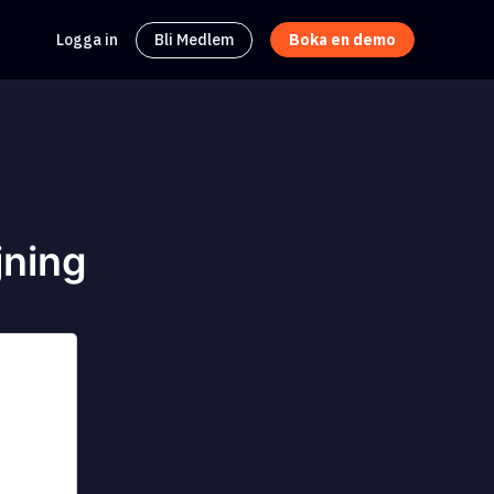
Logga in
Bli Medlem
Boka en demo
jning