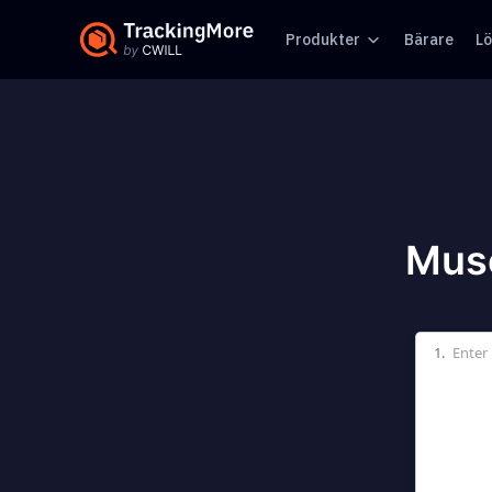
Produkter
Bärare
Lö
Muse
1.
Enter 