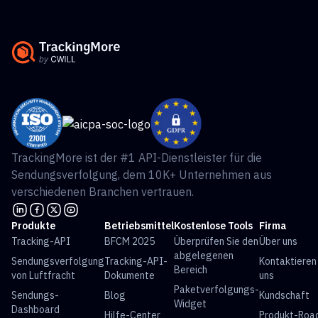
TrackingMore ist der #1 API-Dienstleister für die
Sendungsverfolgung, dem 10K+ Unternehmen aus
verschiedenen Branchen vertrauen.
Produkte
Betriebsmittel
Kostenlose Tools
Firma
Tracking-API
BFCM 2025
Überprüfen Sie den
Über uns
abgelegenen
Sendungsverfolgung
Tracking-API-
Kontaktieren
Bereich
von Luftfracht
Dokumente
uns
Paketverfolgungs-
Sendungs-
Blog
Kundschaft
Widget
Dashboard
Hilfe-Center
Produkt-Ro