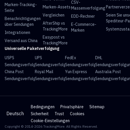
CSV-
Marken-Tracking-
Marken-Assets
Partnerverze
Massenverfolgung
Seite
Vergleichen
Seien Sie uns
EDD-Rechner
Benachrichtigungen
Spediteur-Pa
AfterShip vs
über Sendungen
E-Commerce-
TrackingMore
Systemzusta
Marken
Integrationen
Easypost vs
Versand aus China
TrackingMore
Universelle Paketverfolgung
USPS
UPS
FedEx
DHL
Sendungsverfolgung
Sendungsverfolgung
Sendungsverfolgung
Sendungsverfolgu
China Post
Royal Mail
Yun Express
Australia Post
Sendungsverfolgung
Sendungsverfolgung
Sendungsverfolgung
Sendungsverfolgu
Bedingungen
Privatsphäre
Sitemap
Deutsch
Sicherheit
Trust
Cookies
Cookie-Einstellungen
Copyright © 2014-2026 TrackingMore. All Rights Reserved.