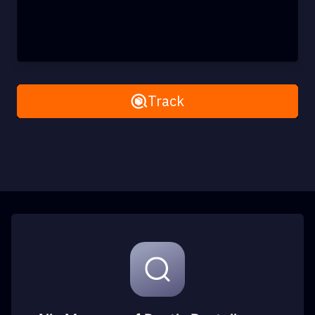
Remove All
Track