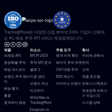
TrackingMore은 다양한 산업 분야의 10K+ 기업이 신뢰하
는 #1 배송 추적 API 서비스 제공업체입니다.
제품
리소스
무료 도구
회사
트래킹 API
BFCM 2025
원격 지역 확인
우리에 관해서
항공화물 추적
추적 API 문서
패키지 추적 위젯
문의
배송 대시보드
블로그
CSV 대량 추적
고객
브랜드 추적 페이
지원 센터
EDD 계산기
제품 로드맵
지
브랜드 자산
이커머스 브랜드
파트너 디렉토리
배송 통지
비교하다
운송업체 파트너
통합
가 되십시오
AfterShip vs
중국에서 배송
TrackingMore
시스템 상태
Easypost vs