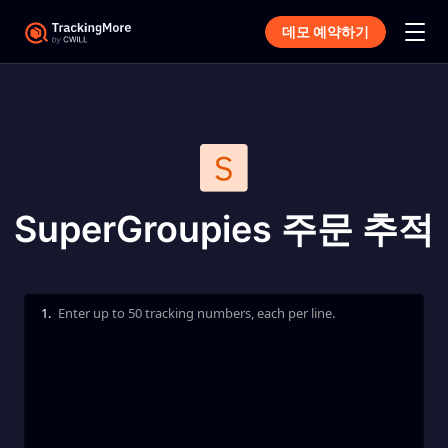
데모 예약하기
SuperGroupies 주문 추적
1.
Enter up to 50 tracking numbers, each per line.