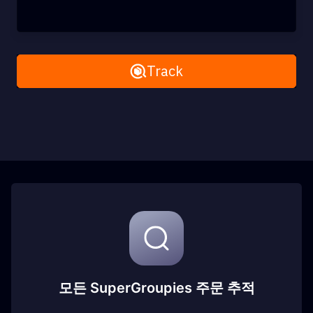
Remove All
Track
모든 SuperGroupies 주문 추적