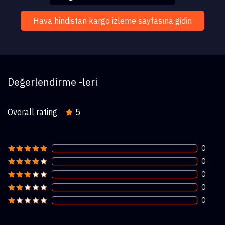
Hava hindistan kargo izleme sayfasına gidin
Değerlendirme -leri
Overall rating
5
0
0
0
0
0