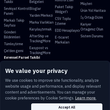
Kontrol Edin
Takibi
Belgeleri
Müşteri
Paket Takip
Sevkiyat Kontrol
Bloglar
Ürün Yol Haritası
Widget'ı
Paneli
Yardım Merkezi
İş Ortağı Dizini
CSV Toplu
Markalı Takip
Marka Varlıkları
İzleme
Kariyer
Sayfası
Karşılaştırmak
Ortağımız Olun
EDD Hesaplayıcı
Gönderi
AfterShip ve
Sistem Durumu
Bildirimleri
E-ticaret
TrackingMore
Markaları
Tümleştirme
Easypost vs
Çin'den gemi
TrackingMore
Evrensel Parsel Takibi
USPS Takip
UPS Takip
FedEx Takip
DHL Takip
We value your privacy
China Post Takip
Royal Mail Takip
Yun Express
Australia Post
Takip
Takip
We use cookies to improve site functionality, analyze
website usage and performance, and display relevant
content and advertisements. You can manage your
cookie preferences by Cookie Settings.
Learn more.
Terim
Gizlilik
Site Haritası
Güvenlik
Trust
Türkçe
Çerezler
Çerez Ayarları
Accept All