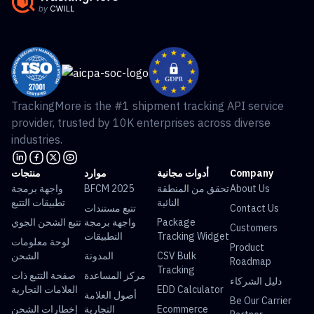
TrackingMore is the #1 shipment tracking API service
provider, trusted by 10K enterprises across diverse
industries.
Company
أدوات مجانية
موارد
منتجات
About Us
تحقق من المنطقة
BFCM 2025
واجهة برمجة
النائية
تطبيقات التتبع
Contact Us
تتبع مستندات
Package
واجهة برمجة
تتبع الشحن الجوي
Customers
Tracking Widget
التطبيقات
لوحة معلومات
Product
CSV Bulk
المدونة
الشحن
Roadmap
Tracking
مركز المساعدة
صفحة التتبع ذات
دليل الشركاء
EDD Calculator
العلامات التجارية
أصول العلامة
Be Our Carrier
Ecommerce
التجارية
إخطارات الشحن