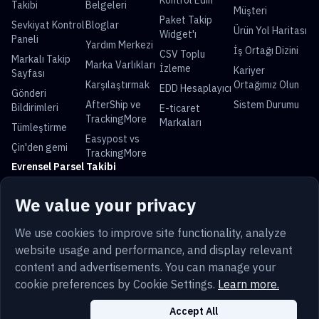
Kontrol Edin
Takibi
Belgeleri
Müşteri
Paket Takip
Sevkiyat Kontrol
Bloglar
Ürün Yol Haritası
Widget'ı
Paneli
Yardım Merkezi
İş Ortağı Dizini
CSV Toplu
Markalı Takip
Marka Varlıkları
İzleme
Kariyer
Sayfası
Karşılaştırmak
Ortağımız Olun
EDD Hesaplayıcı
Gönderi
AfterShip ve
Sistem Durumu
Bildirimleri
E-ticaret
TrackingMore
Markaları
Tümleştirme
Easypost vs
Çin'den gemi
TrackingMore
Evrensel Parsel Takibi
USPS Takip
UPS Takip
FedEx Takip
DHL Takip
We value your privacy
China Post Takip
Royal Mail Takip
Yun Express
Australia Post
Takip
Takip
We use cookies to improve site functionality, analyze
website usage and performance, and display relevant
content and advertisements. You can manage your
cookie preferences by Cookie Settings.
Learn more.
Terim
Gizlilik
Site Haritası
Güvenlik
Trust
Türkçe
Çerezler
Çerez Ayarları
Accept All