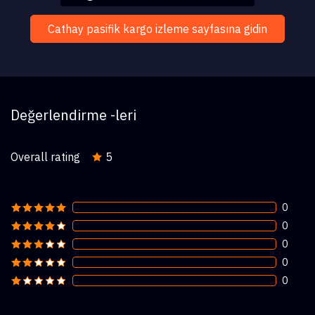
Cathay pasifik kargo izleme sayfasına gidin
Değerlendirme -leri
Overall rating
5
0
0
0
0
0