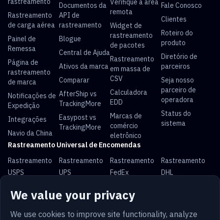
rastreamento
Verifique a área
Documentos da
Fale Conosco
remota
Rastreamento
API de
Clientes
de carga aérea
rastreamento
Widget de
Roteiro do
rastreamento
Painel de
Blogue
produto
de pacotes
Remessa
Central de Ajuda
Diretório de
Rastreamento
Página de
Ativos da marca
parceiros
em massa de
rastreamento
CSV
Comparar
Seja nosso
de marca
parceiro de
Calculadora
AfterShip vs
Notificações de
operadora
EDD
TrackingMore
Expedição
Status do
Marcas de
Easypost vs
Integrações
sistema
comércio
TrackingMore
Navio da China
eletrônico
Rastreamento Universal de Encomendas
Rastreamento
Rastreamento
Rastreamento
Rastreamento
USPS
UPS
FedEx
DHL
Rastreamento
Rastreamento
Rastreamento
Rastreamento
We value your privacy
China Post
Royal Mail
Yun Express
Australia Post
We use cookies to improve site functionality, analyze