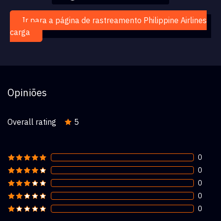
Ir para a página de rastreamento Philippine Airlines
carga
Opiniões
Overall rating
5
0
0
0
0
0