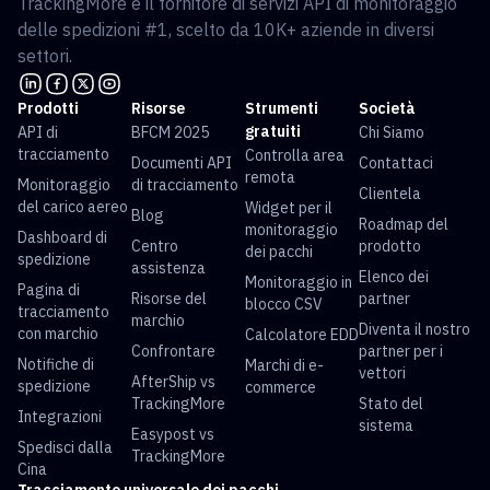
TrackingMore è il fornitore di servizi API di monitoraggio
delle spedizioni #1, scelto da 10K+ aziende in diversi
settori.
Prodotti
Risorse
Strumenti
Società
gratuiti
API di
BFCM 2025
Chi Siamo
tracciamento
Controlla area
Documenti API
Contattaci
remota
Monitoraggio
di tracciamento
Clientela
del carico aereo
Widget per il
Blog
Roadmap del
monitoraggio
Dashboard di
Centro
prodotto
dei pacchi
spedizione
assistenza
Elenco dei
Monitoraggio in
Pagina di
Risorse del
partner
blocco CSV
tracciamento
marchio
Diventa il nostro
con marchio
Calcolatore EDD
Confrontare
partner per i
Notifiche di
Marchi di e-
vettori
AfterShip vs
spedizione
commerce
TrackingMore
Stato del
Integrazioni
sistema
Easypost vs
Spedisci dalla
TrackingMore
Cina