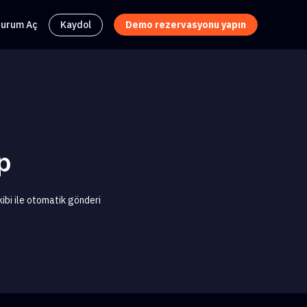
turum Aç
Kaydol
Demo rezervasyonu yapın
p
kibi ile otomatik gönderi