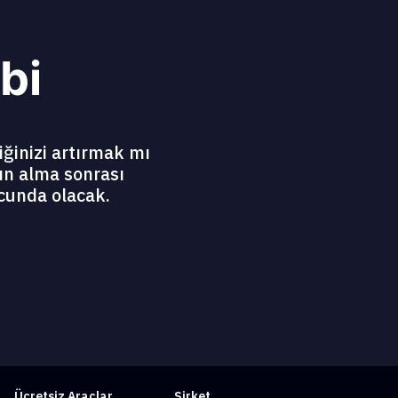
bi
iğinizi artırmak mı
ın alma sonrası
cunda olacak.
Ücretsiz Araçlar
Şirket