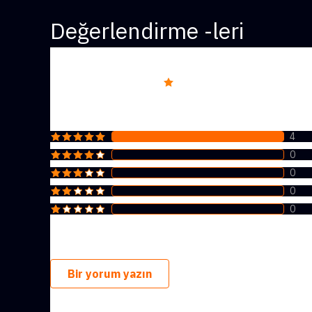
Değerlendirme -leri
Overall rating
5.0
4
0
0
0
0
Bir yorum yazın