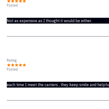
Posted
Nov 14, 2018
Not as expensive as I thought it would be either.
Lael
Rating
Posted
May 23, 2017
each time I meet the carriers , they keep smile and helpfu