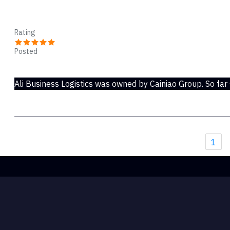
Kingston
Rating
Posted
May 20, 2017
Ali Business Logistics was owned by Cainiao Group. So far
1