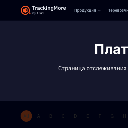
Продукция
Перевозч
Плат
Страница отслеживания в
All
A
B
C
D
E
F
G
H