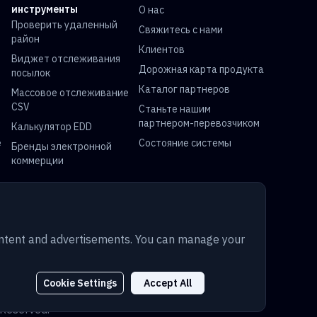
инструменты
О нас
Проверить удаленный
Свяжитесь с нами
район
Клиентов
Виджет отслеживания
Дорожная карта продукта
посылок
Каталог партнеров
Массовое отслеживание
CSV
Станьте нашим
партнером-перевозчиком
Калькулятор EDD
e
Состояние системы
Бренды электронной
коммерции
e
Отслеживание FedEx
Отслеживание DHL
l
Отслеживание Yun Express
Отслеживание Australia
content and advertisements. You can manage your
Post
Cookie Settings
Accept All
Copyright © 2014-2026 TrackingMore. All Rights
Reserved.