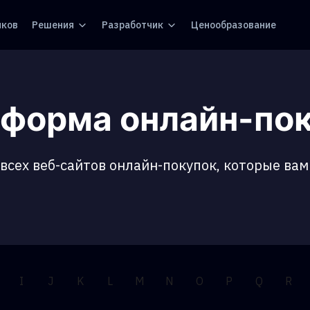
иков
Решения
Разработчик
Ценообразование
форма онлайн-по
сех веб-сайтов онлайн-покупок, которые вам
I
J
K
L
M
N
O
P
Q
R