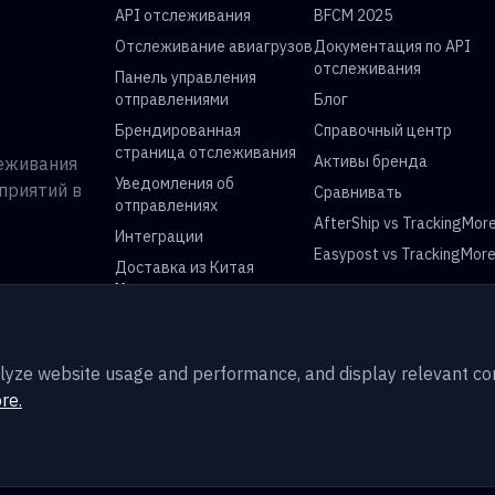
API отслеживания
BFCM 2025
Отслеживание авиагрузов
Документация по API
отслеживания
Панель управления
отправлениями
Блог
Брендированная
Справочный центр
страница отслеживания
Активы бренда
леживания
Уведомления об
приятий в
Сравнивать
отправлениях
AfterShip vs TrackingMor
Интеграции
Easypost vs TrackingMor
Доставка из Китая
Универсальное отслеживание посылок
Отслеживание USPS
Отслеживание UPS
Отслеживание China Post
Отслеживание Royal Mai
analyze website usage and performance, and display relevant 
re.
Карта сайта
Безопасность
Trust
Куки