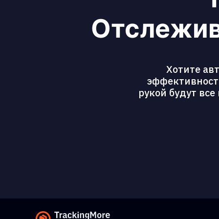
Отслежив
Хотите ав
эффективность
рукой будут все