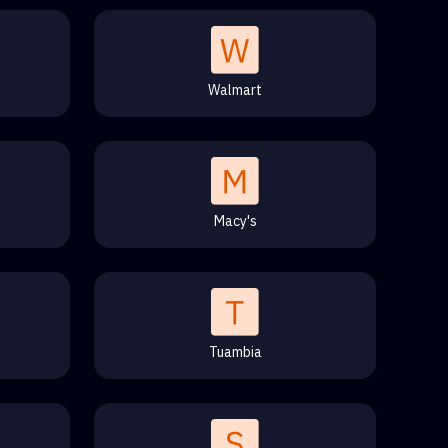
Walmart
Macy's
Tuambia