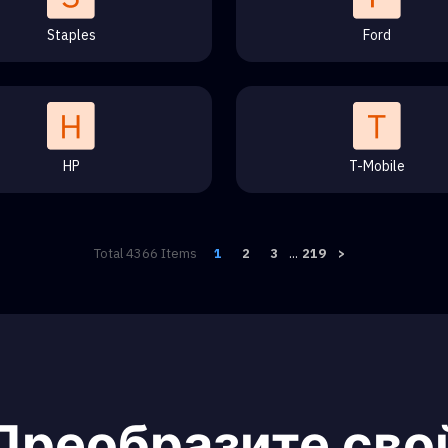
Staples
Ford
HP
T-Mobile
Total
4366
Items
1
2
3
...
219
>
Преобразите сво