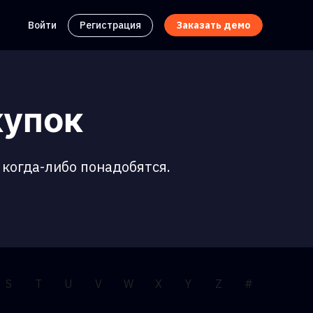
Войти
Регистрация
Заказать демо
купок
 когда-либо понадобятся.
S
T
U
V
W
X
Y
Z
#