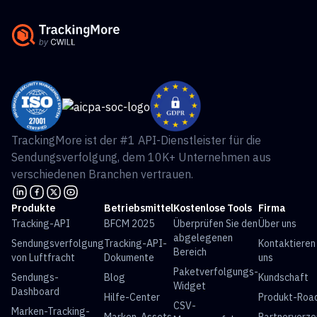
TrackingMore ist der #1 API-Dienstleister für die
Sendungsverfolgung, dem 10K+ Unternehmen aus
verschiedenen Branchen vertrauen.
Produkte
Betriebsmittel
Kostenlose Tools
Firma
Tracking-API
BFCM 2025
Überprüfen Sie den
Über uns
abgelegenen
Sendungsverfolgung
Tracking-API-
Kontaktieren
Bereich
von Luftfracht
Dokumente
uns
Paketverfolgungs-
Sendungs-
Blog
Kundschaft
Widget
Dashboard
Hilfe-Center
Produkt-Ro
CSV-
Marken-Tracking-