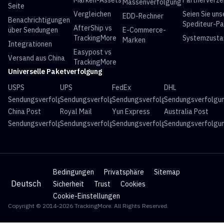
Marken-Assets
Partnerverze
Massenverfolgung
Seite
Vergleichen
Seien Sie uns
EDD-Rechner
Benachrichtigungen
Spediteur-Pa
AfterShip vs
über Sendungen
E-Commerce-
TrackingMore
Systemzusta
Marken
Integrationen
Easypost vs
Versand aus China
TrackingMore
Universelle Paketverfolgung
USPS
UPS
FedEx
DHL
Sendungsverfolgung
Sendungsverfolgung
Sendungsverfolgung
Sendungsverfolgu
China Post
Royal Mail
Yun Express
Australia Post
Sendungsverfolgung
Sendungsverfolgung
Sendungsverfolgung
Sendungsverfolgu
Bedingungen
Privatsphäre
Sitemap
Deutsch
Sicherheit
Trust
Cookies
Cookie-Einstellungen
Copyright © 2014-2026 TrackingMore. All Rights Reserved.