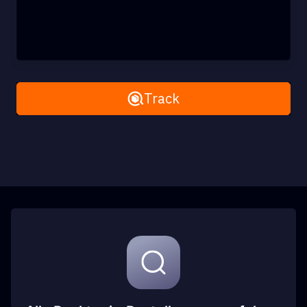
Remove All
Track