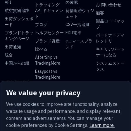
API
の確認
トラッキング
お 問い合わせ
航空貨物追跡
API ドキュメン
荷物追跡ウィジ
顧客
ト
ェット
出荷ダッシュボ
製品ロードマッ
ード
ブログ
CSV一括追跡
プ
ブランドトラッ
ヘルプセンター
EDD電卓
パートナーディ
キングページ
ブランド資産
eコマースブラ
レクトリ
出荷通知
ンド
比べる
キャリアパート
統合
ナーになる
AfterShip vs
中国からの船
TrackingMore
システムステー
タス
Easypost vs
TrackingMore
国際小包 追跡
We value your privacy
USPS 追跡
UPS 追跡
FedEx 追跡
DHL 追跡
中国郵便 追跡
ロイヤルメール
Yun Express 追
Australia Post
We use cookies to improve site functionality, analyze
トラッキング
跡
追跡
website usage and performance, and display relevant
content and advertisements. You can manage your
cookie preferences by Cookie Settings.
Learn more.