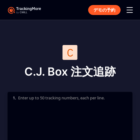
デモの予約
C.J. Box 注文追跡
1.
Enter up to 50 tracking numbers, each per line.