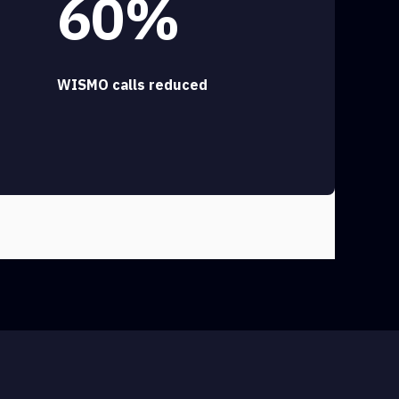
60%
WISMO calls reduced