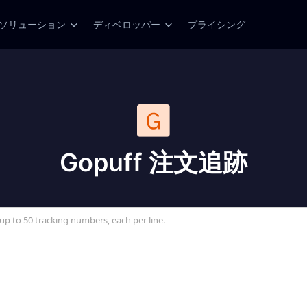
ソリューション
ディベロッパー
プライシング
Gopuff 注文追跡
up to 50 tracking numbers, each per line.