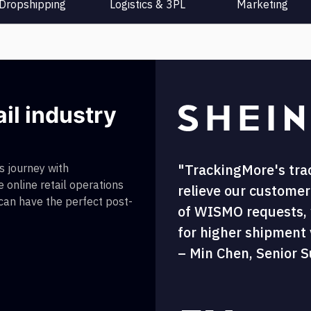
Dropshipping
Logistics & 3PL
Marketing
ail industry
"TrackingMore's tra
 journey with
 online retail operations
relieve our customer
 can have the perfect post-
of WISMO requests, w
for higher shipment vi
– Min Chen, Senior S