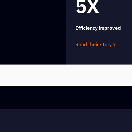
5X
Efficiency improved
Read their story >