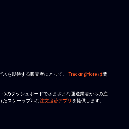
ビスを期待する販売者にとって、
TrackingMore は
間
者は 1 つのダッシュボードでさまざまな運送業者からの注
計されたスケーラブルな
注文追跡アプリ
を提供します
。