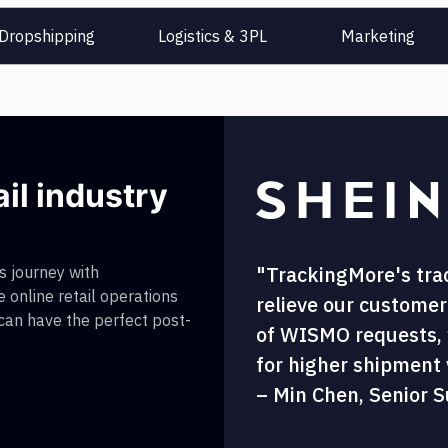
Dropshipping
Logistics & 3PL
Marketing
ail industry
"TrackingMore's tra
 journey with
 online retail operations
relieve our customer
 can have the perfect post-
of WISMO requests, w
for higher shipment vi
– Min Chen, Senior S