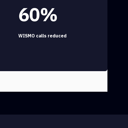
60%
WISMO calls reduced