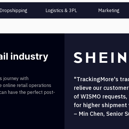
Dropshipping
Logistics & 3PL
Marketing
ail industry
"TrackingMore's tra
 journey with
 online retail operations
relieve our customer
 can have the perfect post-
of WISMO requests, w
for higher shipment vi
– Min Chen, Senior S