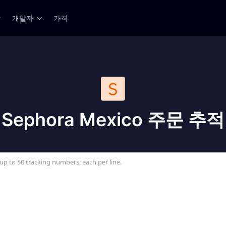
개발자
가격
Sephora Mexico 주문 추적
up to 50 tracking numbers, each per line.