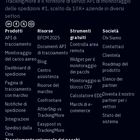
TrackingMore è il fornitore di servizi API di monitoraggio
delle spedizioni #1, scelto da 10K+ aziende in diversi
settori.
Prodotti
Risorse
Strumenti
Società
gratuiti
API di
BFCM 2025
Chi Siamo
tracciamento
Controlla area
Documenti API
Contattaci
remota
Monitoraggio
di tracciamento
Clientela
del carico aereo
Widget per il
Blog
Roadmap del
monitoraggio
Dashboard di
Centro
prodotto
dei pacchi
spedizione
assistenza
Elenco dei
Monitoraggio in
Pagina di
Risorse del
partner
blocco CSV
tracciamento
marchio
Diventa il nostro
con marchio
Calcolatore EDD
Confrontare
partner per i
Notifiche di
Marchi di e-
vettori
AfterShip vs
spedizione
commerce
TrackingMore
Stato del
Integrazioni
sistema
Easypost vs
Spedisci dalla
TrackingMore
Cina