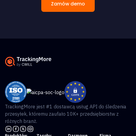
Zamów demo
TrackingMore jest #1 dostawcą usług API do śledzenia
przesyłek, któremu zaufało 10K+ przedsiębiorstw z
różnych branż.
Produktów
Zasoby
Darmowe
Firma