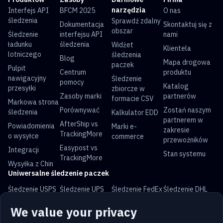
narzędzia
Interfejs API
BFCM 2025
O nas
śledzenia
Sprawdź zdalny
Dokumentacja
Skontaktuj się z
obszar
Śledzenie
interfejsu API
nami
ładunku
śledzenia
Widżet
Klientela
lotniczego
śledzenia
Blog
Mapa drogowa
paczek
Pulpit
Centrum
produktu
nawigacyjny
Śledzenie
pomocy
Katalog
przesyłki
zbiorcze w
Zasoby marki
partnerów
formacie CSV
Markowa strona
Porównywać
Zostań naszym
śledzenia
Kalkulator EDD
partnerem w
AfterShip vs
Powiadomienia
Marki e-
zakresie
TrackingMore
o wysyłce
commerce
przewoźników
Easypost vs
Integracji
Stan systemu
TrackingMore
Wysyłka z Chin
Uniwersalne śledzenie paczek
Śledzenie USPS
Śledzenie UPS
Śledzenie FedEx
Śledzenie DHL
Śledzenie China
Śledzenie Royal
Śledzenie Yun
Śledzenie
We value your privacy
Post
Mail
Express
Australia Post