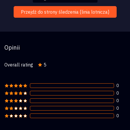
Przejdź do strony śledzenia {linia lotnicza}
Opinii
Overall rating
5
0
0
0
0
0