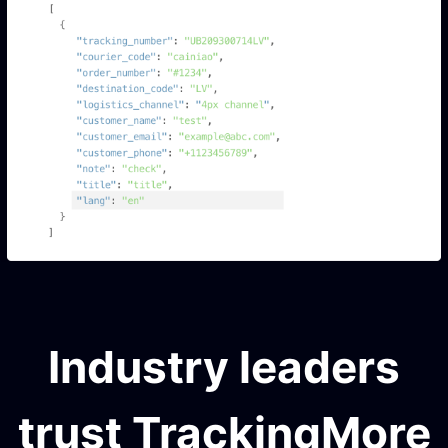
Industry leaders
trust TrackingMore