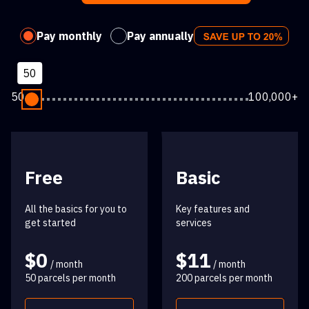
Pay monthly
Pay annually
50
50
100,000+
Free
Basic
All the basics for you to
Key features and
get started
services
$0
$11
/ month
/ month
50 parcels per month
200 parcels per month