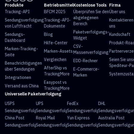
Produkte
Betriebsmittel
Kostenlose Tools
Firma
Tracking-API
BFCM 2025
Überprüfen Sie den
Über uns
abgelegenen
Sendungsverfolgung
Tracking-API-
Kontaktieren
Bereich
von Luftfracht
Dokumente
uns
Paketverfolgungs-
Sendungs-
Blog
Kundschaft
Widget
Dashboard
Hilfe-Center
Produkt-Ro
CSV-
Marken-Tracking-
Marken-Assets
Partnerverze
Massenverfolgung
Seite
Vergleichen
Seien Sie uns
EDD-Rechner
Benachrichtigungen
Spediteur-Pa
AfterShip vs
über Sendungen
E-Commerce-
TrackingMore
Systemzusta
Marken
Integrationen
Easypost vs
Versand aus China
TrackingMore
Universelle Paketverfolgung
USPS
UPS
FedEx
DHL
Sendungsverfolgung
Sendungsverfolgung
Sendungsverfolgung
Sendungsverfolgu
China Post
Royal Mail
Yun Express
Australia Post
Sendungsverfolgung
Sendungsverfolgung
Sendungsverfolgung
Sendungsverfolgu