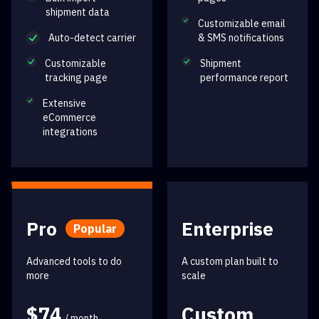
shipment data
Customizable email
Auto-detect carrier
& SMS notifications
Customizable
Shipment
tracking page
performance report
Extensive
eCommerce
integrations
Pro
Enterprise
Popular
Advanced tools to do
A custom plan built to
more
scale
$74
Custom
/ month