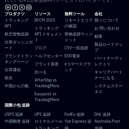
れている#1出荷追跡APIサービスプロバイダーです。
プロダクツ
リソース
無料ツール
会社
トラッキング
BFCM 2025
リモートエリア
我々について
API
の確認
トラッキング
お 問い合わせ
航空貨物追跡
API ドキュメン
荷物追跡ウィジ
顧客
ト
ェット
出荷ダッシュボ
製品ロードマッ
ード
ブログ
CSV一括追跡
プ
ブランドトラッ
ヘルプセンター
EDD電卓
パートナーディ
キングページ
ブランド資産
eコマースブラ
レクトリ
出荷通知
ンド
比べる
キャリアパート
統合
ナーになる
AfterShip vs
中国からの船
TrackingMore
システムステー
タス
Easypost vs
TrackingMore
国際小包 追跡
USPS 追跡
UPS 追跡
FedEx 追跡
DHL 追跡
中国郵便 追跡
ロイヤルメール
Yun Express 追
Australia Post
トラッキング
跡
追跡