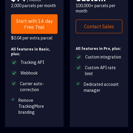
2,000 parcels per month
100,000+ parcels per
month
Start with 14 day
Contact Sales
Free Trial
$0.04 per extra parcel
All features in Pro, plus:
All features in Basic,
plus:
Custom integration
Tracking API
Custom API rate
Webhook
limit
Carrier auto-
Dedicated account
correction
manager
Remove
TrackingMore
branding