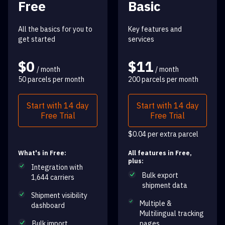
Free
Basic
All the basics for you to
Key features and
get started
services
$0
$11
/ month
/ month
50 parcels per month
200 parcels per month
Start with 14 day
Start with 14 day
Free Trial
Free Trial
$0.04 per extra parcel
What's in Free:
All features in Free,
plus:
Integration with
Bulk export
1,644 carriers
shipment data
Shipment visibility
Multiple &
dashboard
Multilingual tracking
Bulk import
pages