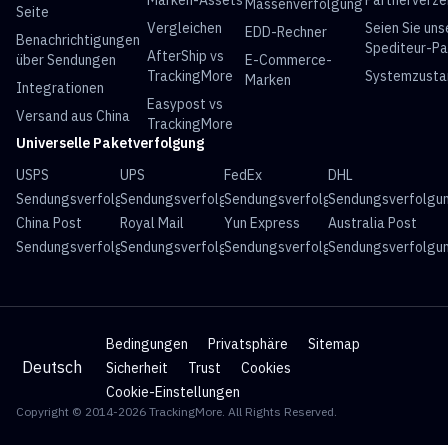
Marken-Assets
Partnerverze
Massenverfolgung
Seite
Vergleichen
Seien Sie uns
EDD-Rechner
Benachrichtigungen
Spediteur-Pa
AfterShip vs
über Sendungen
E-Commerce-
TrackingMore
Systemzusta
Marken
Integrationen
Easypost vs
Versand aus China
TrackingMore
Universelle Paketverfolgung
USPS
UPS
FedEx
DHL
Sendungsverfolgung
Sendungsverfolgung
Sendungsverfolgung
Sendungsverfolgu
China Post
Royal Mail
Yun Express
Australia Post
Sendungsverfolgung
Sendungsverfolgung
Sendungsverfolgung
Sendungsverfolgu
Bedingungen
Privatsphäre
Sitemap
Deutsch
Sicherheit
Trust
Cookies
Cookie-Einstellungen
Copyright © 2014-2026 TrackingMore. All Rights Reserved.