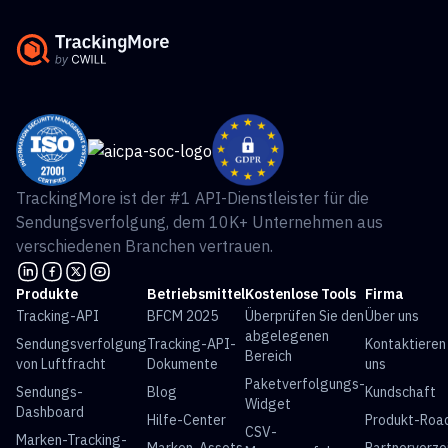
TrackingMore ist der #1 API-Dienstleister für die
Sendungsverfolgung, dem 10K+ Unternehmen aus
verschiedenen Branchen vertrauen.
Produkte
Betriebsmittel
Kostenlose Tools
Firma
Tracking-API
BFCM 2025
Überprüfen Sie den
Über uns
abgelegenen
Sendungsverfolgung
Tracking-API-
Kontaktieren
Bereich
von Luftfracht
Dokumente
uns
Paketverfolgungs-
Sendungs-
Blog
Kundschaft
Widget
Dashboard
Hilfe-Center
Produkt-Ro
CSV-
Marken-Tracking-