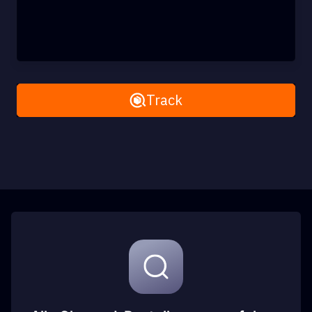
Remove All
Track