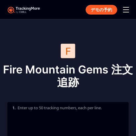
デモの予約
Fire Mountain Gems 注文
追跡
1.
Enter up to 50 tracking numbers, each per line.