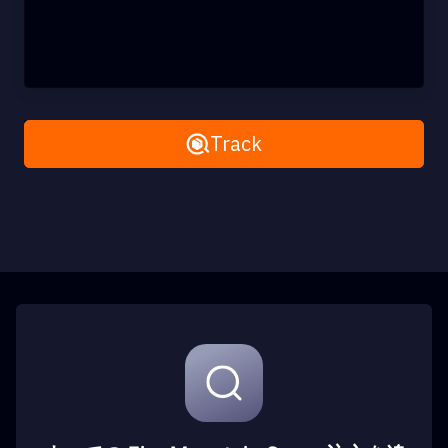
Remove All
Track