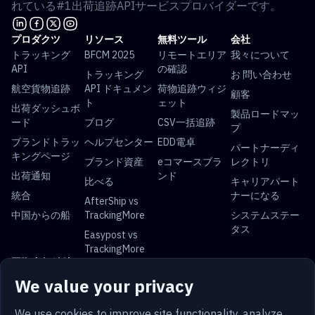
れている#1出荷追跡APIサービスプロバイダーです。
プロダクツ
リソース
無料ツール
会社
トラッキング
BFCM 2025
リモートエリア
我々について
API
の確認
トラッキング
お 問い合わせ
航空貨物追跡
API ドキュメン
荷物追跡ウィジ
顧客
ト
ェット
出荷ダッシュボ
製品ロードマッ
ード
ブログ
CSV一括追跡
プ
ブランドトラッ
ヘルプセンター
EDD電卓
パートナーディ
キングページ
ブランド資産
eコマースブラ
レクトリ
出荷通知
ンド
比べる
キャリアパート
統合
ナーになる
AfterShip vs
中国からの船
TrackingMore
システムステー
タス
Easypost vs
TrackingMore
国際小包 追跡
We value your privacy
USPS 追跡
UPS 追跡
FedEx 追跡
DHL 追跡
中国郵便 追跡
ロイヤルメール
Yun Express 追
Australia Post
We use cookies to improve site functionality, analyze