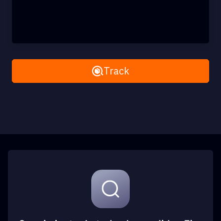
Remove All
Track