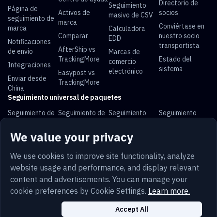
Directorio de
Seguimiento
Página de
Activos de
socios
masivo de CSV
seguimiento de
marca
Conviértase en
marca
Calculadora
Comparar
nuestro socio
EDD
Notificaciones
transportista
AfterShip vs
de envío
Marcas de
TrackingMore
Estado del
comercio
Integraciones
sistema
electrónico
Easypost vs
Enviar desde
TrackingMore
China
Seguimiento universal de paquetes
Seguimiento de
Seguimiento de
Seguimiento
Seguimiento
USPS
UPS
FedEx
DHL
We value your privacy
Seguimiento de
Seguimiento de
Seguimiento de
Seguimiento de
China Post
Royal Mail
Yun Express
Australia Post
We use cookies to improve site functionality, analyze
website usage and performance, and display relevant
content and advertisements. You can manage your
cookie preferences by Cookie Settings.
Learn more.
Letra chica
Privacidad
Mapa del sitio
Español
Seguridad
Trust
Cookies
Accept All