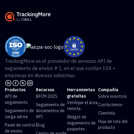
TrackingMore es el proveedor de servicios API de
seguimiento de envíos # 1, en el que confían 10K +
empresas en diversas industrias.
Productos
Recursos
Herramientas
Compañía
gratuitas
API de
BFCM 2025
Sobre nosotros
seguimiento
Verifique el área
Seguimiento de
Contáctenos
remota
Seguimiento de
documentos de
Clientela
carga aérea
API
Widget de
Hoja de ruta del
seguimiento de
Panel de control
Blog
producto
paquetes
de envíos
Centro de ayuda