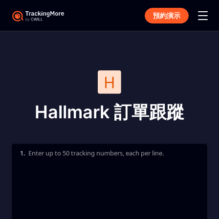
預約演示
Hallmark 訂單跟蹤
1.
Enter up to 50 tracking numbers, each per line.