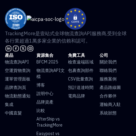
TrackingMore是壹站式全球物流查詢API服務商,受到全球
各行業超過1萬多家企業的信賴和認可。
產品
資源集合
免費工具
公司
物流查詢API
BFCM 2025
檢查遠端區域
關於我們
空運貨物查詢
物流查詢API文
包裹查詢部件
聯絡我們
檔
運單管理面板
CSV批量查詢
服務案例
博客
品牌查詢頁
預計送達時間
產品路線圖
説明中心
物流動態通知
電商品牌
合作夥伴
品牌資產
集成
運輸商入駐
比較
中國直髮
系統狀態
AfterShip vs
TrackingMore
Easypost vs