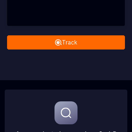
Remove All
Track