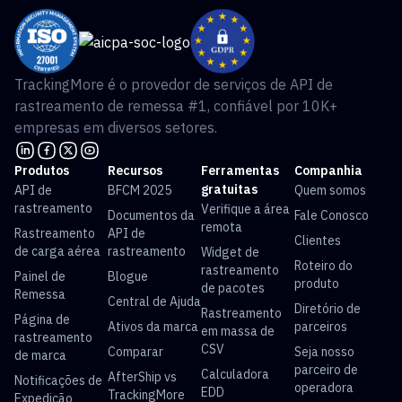
TrackingMore é o provedor de serviços de API de
rastreamento de remessa #1, confiável por 10K+
empresas em diversos setores.
Produtos
Recursos
Ferramentas
Companhia
gratuitas
API de
BFCM 2025
Quem somos
rastreamento
Verifique a área
Documentos da
Fale Conosco
remota
Rastreamento
API de
Clientes
de carga aérea
rastreamento
Widget de
Roteiro do
rastreamento
Painel de
Blogue
produto
de pacotes
Remessa
Central de Ajuda
Diretório de
Rastreamento
Página de
Ativos da marca
parceiros
em massa de
rastreamento
CSV
Comparar
Seja nosso
de marca
parceiro de
Calculadora
AfterShip vs
Notificações de
operadora
EDD
TrackingMore
Expedição