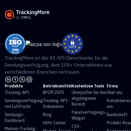
TrackingMore ist der #1 API-Dienstleister für die
Sendungsverfolgung, dem 10K+ Unternehmen aus
verschiedenen Branchen vertrauen.
Produkte
Betriebsmittel
Kostenlose Tools
Firma
Tracking-API
BFCM 2025
Überprüfen Sie den
Über uns
abgelegenen
Sendungsverfolgung
Tracking-API-
Kontaktieren
Bereich
von Luftfracht
Dokumente
uns
Paketverfolgungs-
Sendungs-
Blog
Kundschaft
Widget
Dashboard
Hilfe-Center
Produkt-Ro
CSV-
Marken-Tracking-