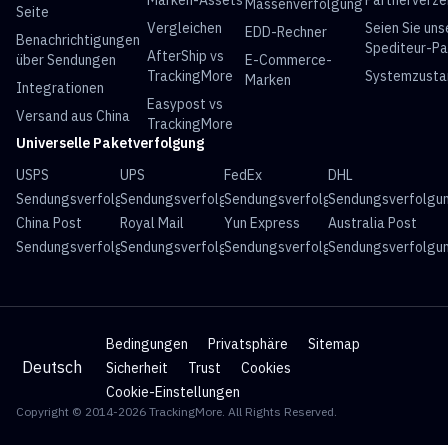
Marken-Assets
Partnerverze
Massenverfolgung
Seite
Vergleichen
Seien Sie uns
EDD-Rechner
Benachrichtigungen
Spediteur-Pa
AfterShip vs
über Sendungen
E-Commerce-
TrackingMore
Systemzusta
Marken
Integrationen
Easypost vs
Versand aus China
TrackingMore
Universelle Paketverfolgung
USPS
UPS
FedEx
DHL
Sendungsverfolgung
Sendungsverfolgung
Sendungsverfolgung
Sendungsverfolgu
China Post
Royal Mail
Yun Express
Australia Post
Sendungsverfolgung
Sendungsverfolgung
Sendungsverfolgung
Sendungsverfolgu
Bedingungen
Privatsphäre
Sitemap
Deutsch
Sicherheit
Trust
Cookies
Cookie-Einstellungen
Copyright © 2014-2026 TrackingMore. All Rights Reserved.