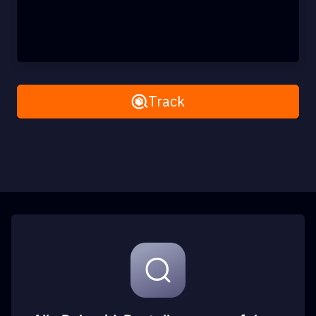
Remove All
Track