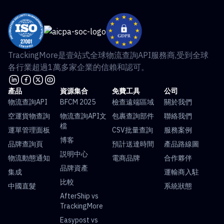
TrackingMore是壹站式全球物流查詢API服務商,受到全球
各行業超過1萬多家企業的信賴和認可。
產品
資源集合
免費工具
公司
物流查詢API
BFCM 2025
檢查遠端區域
關於我們
空運貨物查詢
物流查詢API文
包裹查詢部件
聯絡我們
檔
運單管理面板
CSV批量查詢
服務案例
博客
品牌查詢頁
預計送達時間
產品路線圖
説明中心
物流動態通知
電商品牌
合作夥伴
品牌資產
集成
運輸商入駐
比較
中國直髮
系統狀態
AfterShip vs
TrackingMore
Easypost vs