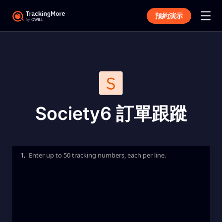
預約演示
Society6 訂單跟蹤
1.
Enter up to 50 tracking numbers, each per line.