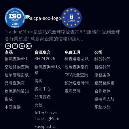
TrackingMore是壹站式全球物流查詢API服務商,受到全球
各行業超過1萬多家企業的信賴和認可。
產品
資源集合
免費工具
公司
物流查詢API
BFCM 2025
檢查遠端區域
關於我們
空運貨物查詢
物流查詢API文
包裹查詢部件
聯絡我們
檔
運單管理面板
CSV批量查詢
服務案例
博客
品牌查詢頁
預計送達時間
產品路線圖
説明中心
物流動態通知
電商品牌
合作夥伴
品牌資產
集成
運輸商入駐
比較
中國直髮
系統狀態
AfterShip vs
TrackingMore
Easypost vs