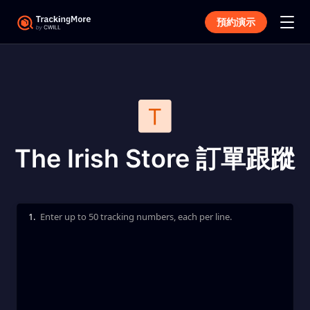
預約演示
The Irish Store 訂單跟蹤
1.
Enter up to 50 tracking numbers, each per line.