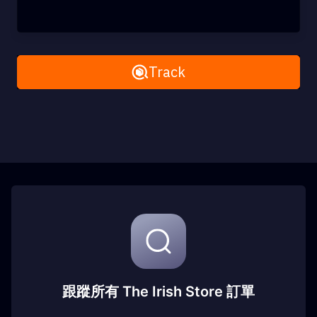
Remove All
Track
跟蹤所有 The Irish Store 訂單