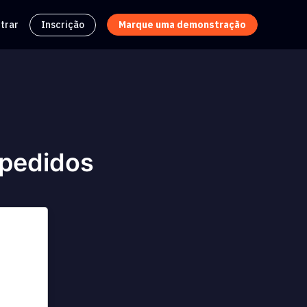
trar
Inscrição
Marque uma demonstração
 pedidos