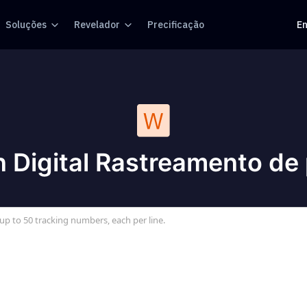
Soluções
Revelador
Precificação
En
 Digital Rastreamento de
up to 50 tracking numbers, each per line.