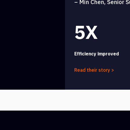
– Min Chen, Senior S
5X
Efficiency improved
Read their story >