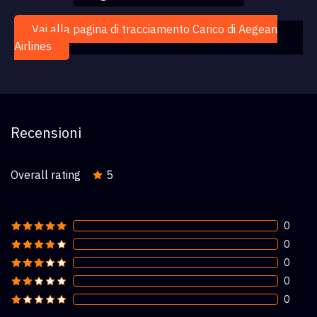
Vai alla pagina di tracciamento Carico di Aegean
Airlines
Recensioni
Overall rating
5
0
0
0
0
0