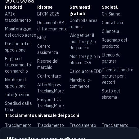
Prodotti
Risorse
Strumenti
Società
gratuiti
API di
BFCM 2025
Chi Siamo
tracciamento
Controlla area
Documenti API
Contattaci
remota
Monitoraggio
di tracciamento
Clientela
del carico aereo
Widget per il
Blog
Roadmap del
monitoraggio
Dashboard di
Centro
prodotto
dei pacchi
spedizione
assistenza
Elenco dei
Monitoraggio in
Pagina di
Risorse del
partner
blocco CSV
tracciamento
marchio
Diventa il nostro
con marchio
Calcolatore EDD
Confrontare
partner per i
Notifiche di
Marchi di e-
vettori
AfterShip vs
spedizione
commerce
TrackingMore
Stato del
Integrazioni
sistema
Easypost vs
Spedisci dalla
TrackingMore
Cina
Tracciamento universale dei pacchi
Tracciamento
Tracciamento
Tracciamento
Tracciamento
USPS
UPS
FedEx
DHL