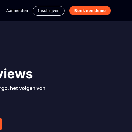
Aanmelden
Inschrijven
Boek een demo
views
rgo, het volgen van