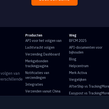
Producten
Weg
API voor het volgen van
BFCM 2025
Luchtvracht volgen
API-documenten voor
bijhouden
Verzending Dashboard
Blog
Merkgebonden
trackingpagina
Helpcentrum
Notificaties van
Merk Activa
 volgen van
verzendingen
verschillende
Vergelijken
Integraties
AfterShip vs TrackingMor
Verzenden vanuit China
Easypost vs TrackingMor
Universele pakkettracking
USPS Volgen
UPS Volgen