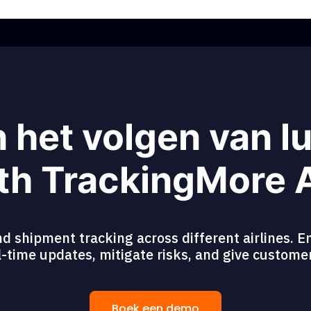
n het volgen van l
th TrackingMore 
d shipment tracking across different airlines. En
eal-time updates, mitigate risks, and give custom
Boek een demo