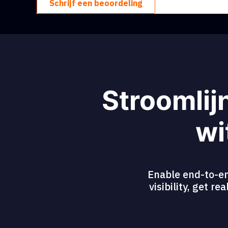
Schrijf een beoordeling
Stroomlij
wi
Enable end-to-en
visibility, get r