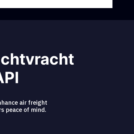
uchtvracht
API
hance air freight
ers peace of mind.