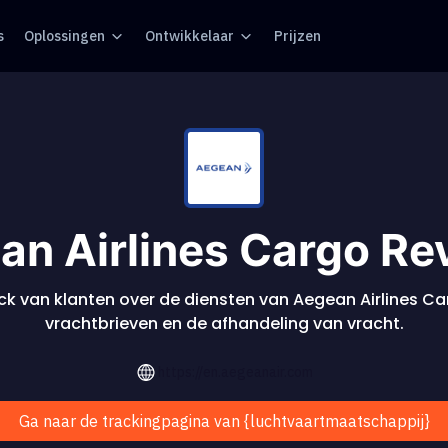
s
Oplossingen
Ontwikkelaar
Prijzen
an Airlines Cargo Re
k van klanten over de diensten van Aegean Airlines Ca
vrachtbrieven en de afhandeling van vracht.
https://en.aegeanair.com
Ga naar de trackingpagina van {luchtvaartmaatschappij}