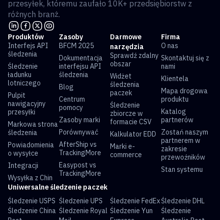
przesyłek, któremu zaufało 10K+ przedsiębiorstw z
różnych branż.
Produktów
Zasoby
Darmowe
Firma
Interfejs API
BFCM 2025
O nas
narzędzia
śledzenia
Sprawdź zdalny
Dokumentacja
Skontaktuj się z
obszar
Śledzenie
interfejsu API
nami
ładunku
śledzenia
Widżet
Klientela
lotniczego
śledzenia
Blog
Mapa drogowa
paczek
Pulpit
Centrum
produktu
nawigacyjny
Śledzenie
pomocy
Katalog
przesyłki
zbiorcze w
Zasoby marki
partnerów
formacie CSV
Markowa strona
Porównywać
Zostań naszym
śledzenia
Kalkulator EDD
partnerem w
AfterShip vs
Powiadomienia
Marki e-
zakresie
TrackingMore
o wysyłce
commerce
przewoźników
Easypost vs
Integracji
Stan systemu
TrackingMore
Wysyłka z Chin
Uniwersalne śledzenie paczek
Śledzenie USPS
Śledzenie UPS
Śledzenie FedEx
Śledzenie DHL
Śledzenie China
Śledzenie Royal
Śledzenie Yun
Śledzenie