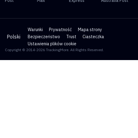
Post
Mail
Express
Australia Post
Warunki
Prywatność
Mapa strony
Polski
Bezpieczeństwo
Trust
Ciasteczka
Ustawienia plików cookie
Copyright © 2014-2026 TrackingMore. All Rights Reserved.