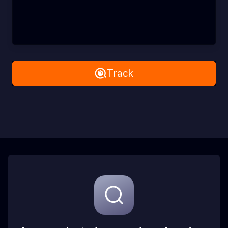
Remove All
Track