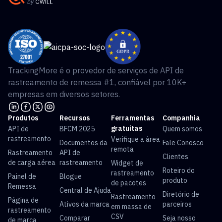
TrackingMore é o provedor de serviços de API de
rastreamento de remessa #1, confiável por 10K+
empresas em diversos setores.
Produtos
Recursos
Ferramentas
Companhia
gratuitas
API de
BFCM 2025
Quem somos
rastreamento
Verifique a área
Documentos da
Fale Conosco
remota
Rastreamento
API de
Clientes
de carga aérea
rastreamento
Widget de
Roteiro do
rastreamento
Painel de
Blogue
produto
de pacotes
Remessa
Central de Ajuda
Diretório de
Rastreamento
Página de
Ativos da marca
parceiros
em massa de
rastreamento
CSV
Comparar
Seja nosso
de marca