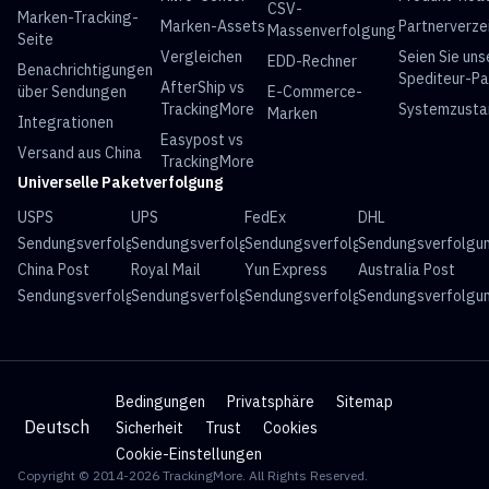
CSV-
Marken-Tracking-
Marken-Assets
Partnerverze
Massenverfolgung
Seite
Vergleichen
Seien Sie uns
EDD-Rechner
Benachrichtigungen
Spediteur-Pa
AfterShip vs
über Sendungen
E-Commerce-
TrackingMore
Systemzusta
Marken
Integrationen
Easypost vs
Versand aus China
TrackingMore
Universelle Paketverfolgung
USPS
UPS
FedEx
DHL
Sendungsverfolgung
Sendungsverfolgung
Sendungsverfolgung
Sendungsverfolgu
China Post
Royal Mail
Yun Express
Australia Post
Sendungsverfolgung
Sendungsverfolgung
Sendungsverfolgung
Sendungsverfolgu
Bedingungen
Privatsphäre
Sitemap
Deutsch
Sicherheit
Trust
Cookies
Cookie-Einstellungen
Copyright © 2014-2026 TrackingMore. All Rights Reserved.