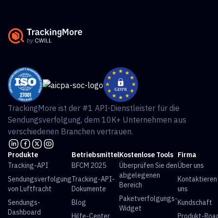
TrackingMore ist der #1 API-Dienstleister für die
Sendungsverfolgung, dem 10K+ Unternehmen aus
verschiedenen Branchen vertrauen.
Produkte
Betriebsmittel
Kostenlose Tools
Firma
Tracking-API
BFCM 2025
Überprüfen Sie den
Über uns
abgelegenen
Sendungsverfolgung
Tracking-API-
Kontaktieren
Bereich
von Luftfracht
Dokumente
uns
Paketverfolgungs-
Sendungs-
Blog
Kundschaft
Widget
Dashboard
Hilfe-Center
Produkt-Ro