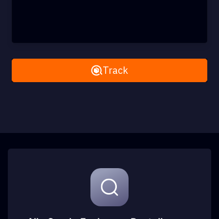
Remove All
Track