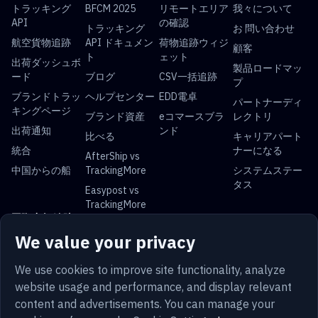
トラッキング
BFCM 2025
リモートエリア
我々について
API
の確認
トラッキング
お 問い合わせ
航空貨物追跡
API ドキュメン
荷物追跡ウィジ
顧客
ト
ェット
出荷ダッシュボ
製品ロードマッ
ード
ブログ
CSV一括追跡
プ
ブランドトラッ
ヘルプセンター
EDD電卓
パートナーディ
キングページ
ブランド資産
eコマースブラ
レクトリ
出荷通知
ンド
比べる
キャリアパート
統合
ナーになる
AfterShip vs
中国からの船
TrackingMore
システムステー
タス
Easypost vs
TrackingMore
国際小包 追跡
We value your privacy
USPS 追跡
UPS 追跡
FedEx 追跡
DHL 追跡
中国郵便 追跡
ロイヤルメール
Yun Express 追
Australia Post
We use cookies to improve site functionality, analyze
トラッキング
跡
追跡
website usage and performance, and display relevant
content and advertisements. You can manage your