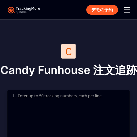
デモの予約
Candy Funhouse 注文追跡
1.
Enter up to 50 tracking numbers, each per line.