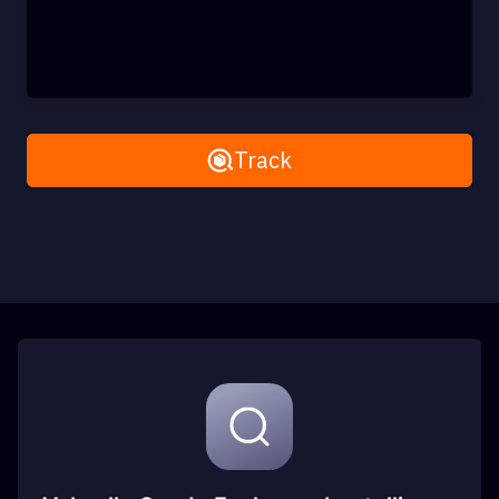
Remove All
Track