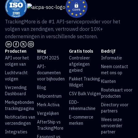
TrackingMore is de #1 API-serviceprovider voor het
volgen van zendingen, vertrouwd door 10K+
ondernemingen in verschillende sectoren.
Producten
Weg
Gratis tools
Bedrijf
API voor het
BFCM 2025
Controleer
Informatie
volgen van
afgelegen
API-
Neem contact
gebied
Luchtvracht
documenten
met ons op
volgen
voor bijhouden
Pakket Tracking
Klanten
Widget
Verzending
Blog
Routekaart voor
Dashboard
CSV Bulk Volgen
Helpcentrum
producten
Merkgebonden
EDD-
Merk Activa
Directory voor
trackingpagina
rekenmachine
partners
Vergelijken
Notificaties van
E-commerce
Wees onze
AfterShip vs
verzendingen
merken
vervoerder
TrackingMore
Integraties
partner
Easypost vs