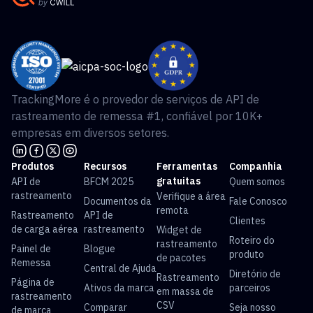
TrackingMore é o provedor de serviços de API de
rastreamento de remessa #1, confiável por 10K+
empresas em diversos setores.
Produtos
Recursos
Ferramentas
Companhia
gratuitas
API de
BFCM 2025
Quem somos
rastreamento
Verifique a área
Documentos da
Fale Conosco
remota
Rastreamento
API de
Clientes
de carga aérea
rastreamento
Widget de
Roteiro do
rastreamento
Painel de
Blogue
produto
de pacotes
Remessa
Central de Ajuda
Diretório de
Rastreamento
Página de
Ativos da marca
parceiros
em massa de
rastreamento
CSV
Comparar
Seja nosso
de marca