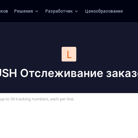
иков
Решения
Разработчик
Ценообразование
USH Отслеживание заказ
up to 50 tracking numbers, each per line.