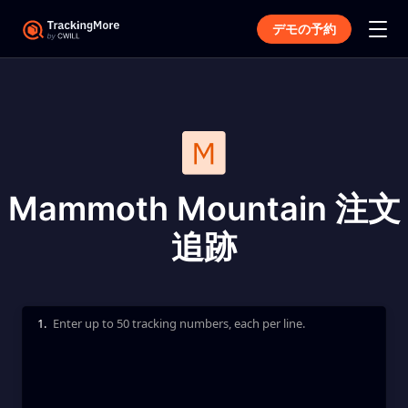
デモの予約
Mammoth Mountain 注文
追跡
1.
Enter up to 50 tracking numbers, each per line.