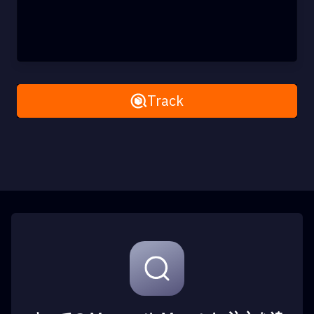
Remove All
Track