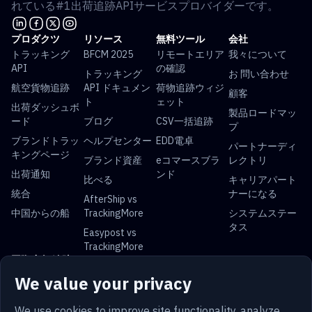
れている#1出荷追跡APIサービスプロバイダーです。
プロダクツ
リソース
無料ツール
会社
トラッキング
BFCM 2025
リモートエリア
我々について
API
の確認
トラッキング
お 問い合わせ
航空貨物追跡
API ドキュメン
荷物追跡ウィジ
顧客
ト
ェット
出荷ダッシュボ
製品ロードマッ
ード
ブログ
CSV一括追跡
プ
ブランドトラッ
ヘルプセンター
EDD電卓
パートナーディ
キングページ
ブランド資産
eコマースブラ
レクトリ
出荷通知
ンド
比べる
キャリアパート
統合
ナーになる
AfterShip vs
中国からの船
TrackingMore
システムステー
タス
Easypost vs
TrackingMore
国際小包 追跡
We value your privacy
USPS 追跡
UPS 追跡
FedEx 追跡
DHL 追跡
中国郵便 追跡
ロイヤルメール
Yun Express 追
Australia Post
We use cookies to improve site functionality, analyze