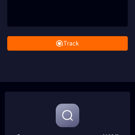
Remove All
Track