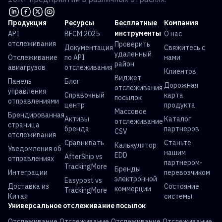
Продукция
Ресурсы
Бесплатные
Компания
инструменты
API
BFCM 2025
О нас
отслеживания
Проверить
Документация
Свяжитесь с
удаленный
Отслеживание
по API
нами
район
авиагрузов
отслеживания
Клиентов
Виджет
Панель
Блог
Дорожная
отслеживания
управления
Справочный
карта
посылок
отправлениями
центр
продукта
Массовое
Брендированная
Активы
Каталог
отслеживание
страница
бренда
партнеров
CSV
отслеживания
Сравнивать
Станьте
Калькулятор
Уведомления об
нашим
EDD
AfterShip vs
отправлениях
партнером-
TrackingMore
Бренды
Интеграции
перевозчиком
электронной
Easypost vs
Доставка из
Состояние
коммерции
TrackingMore
Китая
системы
Универсальное отслеживание посылок
Отслеживание
Отслеживание
Отслеживание
Отслеживание